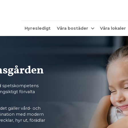
Hyresledigt
Våra bostäder
Våra lokaler
nsgården
med spetskompetens
gsiktigt förvalta
 det gäller vård- och
bination med modern
klar, hyr ut, förädlar