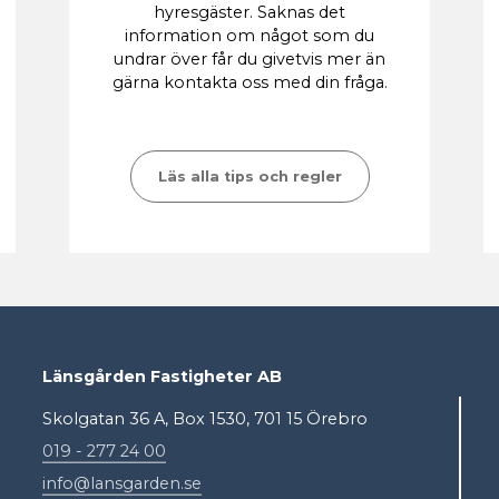
hyresgäster. Saknas det
information om något som du
undrar över får du givetvis mer än
gärna kontakta oss med din fråga.
Läs alla tips och regler
Länsgården Fastigheter AB
Skolgatan 36 A, Box 1530, 701 15 Örebro
019 - 277 24 00
info@lansgarden.se