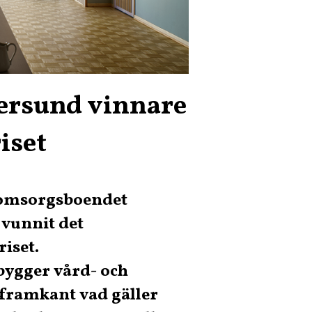
ersund vinnare
iset
h omsorgsboendet
vunnit det
iset.
i bygger vård- och
framkant vad gäller