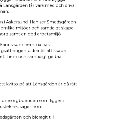
 på Länsgården får vara med och driva
lman.
n i Askersund. Han ser Smedsgården
hemlika miljöer och samtidigt skapa
sorg samt en god arbetsmiljö.
et känns som hemma här.
sättningen bidrar till att skapa
 ett hem och samtidigt ge bra
t kvitto på att Länsgården är på rätt
 och omsorgboenden som ligger i
dsteknik, säger hon.
dsgården och bidragit till