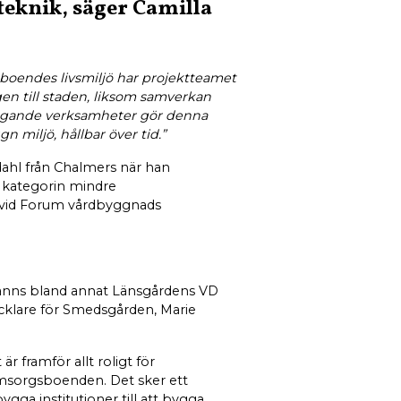
eknik, säger Camilla
boendes livsmiljö har projektteamet
gen till staden, liksom samverkan
liggande verksamheter gör denna
n miljö, hållbar över tid.”
dahl från Chalmers när han
 kategorin mindre
 vid Forum vårdbyggnads
fanns bland annat Länsgårdens VD
cklare för Smedsgården, Marie
r framför allt roligt för
msorgsboenden. Det sker ett
bygga institutioner till att bygga