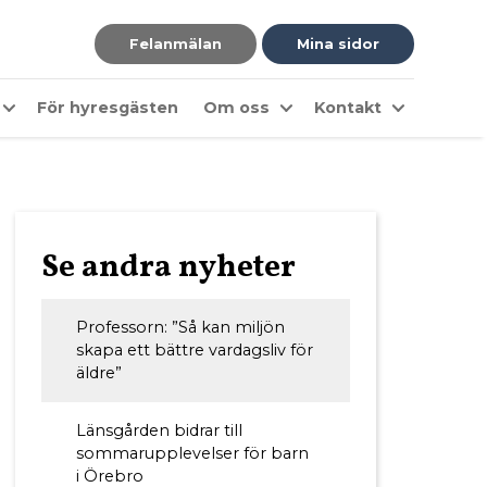
Felanmälan
Mina sidor
För hyresgästen
Om oss
Kontakt
Se andra nyheter
Professorn: ”Så kan miljön
skapa ett bättre vardagsliv för
äldre”
Länsgården bidrar till
sommarupplevelser för barn
i Örebro