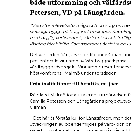
både utformning och välfärdst
Petersen, VD på Länsgården.
”Med stor inlevelseförmåga och omsorg om de 
skickligt byggt på tidigare kunskaper. Kopplin
med daglig verksamhet, vårdcentral och intil
lösning förebildlig. Sammantaget är detta en lug
Det var orden från juryns ordförande Göran Lin
presenterade vinnaren av Vårdbyggnadspriset i
vårdbyggnadsprojekt. Vinnaren presenterades
höstkonferens i Malmö under torsdagen.
Från institutioner till hemlika miljöer
På plats i Malmö för att ta emot utmärkelsen 
Camilla Petersen och Länsgårdens projektutve
Villman.
– Det här är förstås kul för Länsgården, men det ä
utvecklingen av boendemiljöer på vård- och o
paradigmskifte nationellt nu, där vi går från att 