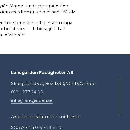
byrån Marge, landskapsarkitekten
, Askersunds kommun och adABACUM.
den här storleken och det är många
rbetat med och bidragit till att
rie Villman.
Länsgården Fastigheter AB
Skolgatan 36 A, Box 1530, 701 15 Örebro
019 - 277 24 00
info@lansgarden.se
Akut felanmälan efter kontorstid:
SOS Alarm
019 - 18 61 10